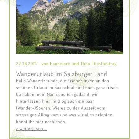
27.06.2017 – von Hannelore und Theo | Gastbeitrag
Wanderurlaub im Salzburger Land
Hallo Wanderfreunde, die Erinnerungen an den
schönen Urlaub im Saalachtal sind noch ganz frisch.
Da haben mein Mann und ich gedacht, wir
hinterlassen hier im Blog auch ein paar
(Wander-)Spuren. Wie es zu der Auszeit vom
stressigen Alltag kam und was wir alles erlebten,
könnt ihr hier nachlesen.
> weiterlesen ...