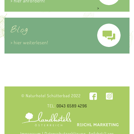
> hier anfordern!
>
Blog
> hier weiterlesen!
© Naturhotel Schütterbad 2022
TEL:
0043 6589 4296
Impressum
|
Datenschutzerklärung
Anfahrt/Lage