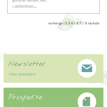
gestartet werden, den…
> weiterlesen ...
vorherige
1
2
3
4
5
6
7
8
9
nächste
Newsletter
> hier anmelden!
Prospekte