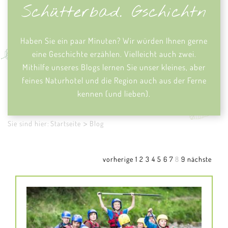
Schütterbad. Gschichtn
Haben Sie ein paar Minuten?
Wir würden Ihnen gerne
eine Geschichte erzählen. Vielleicht auch zwei.
Mithilfe unseres Blogs lernen Sie unser kleines, aber
feines Naturhotel und die Region auch aus der Ferne
kennen (und lieben).
Sie sind hier:
Startseite
Blog
vorherige
1
2
3
4
5
6
7
8
9
nächste