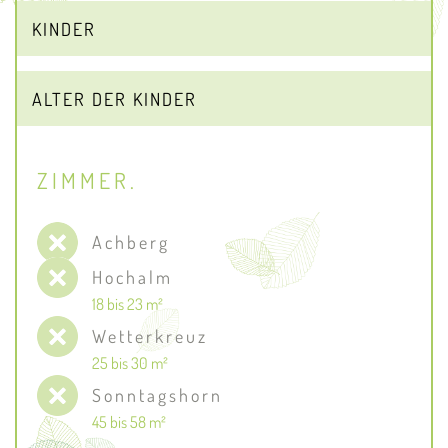
ZIMMER.
Achberg
Hochalm
18 bis 23 m²
Wetterkreuz
25 bis 30 m²
Sonntagshorn
45 bis 58 m²