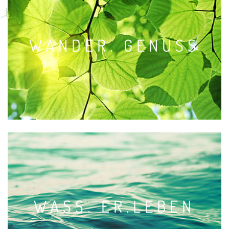
WANDER.
GENUSS
WASS.
ER.LEBEN