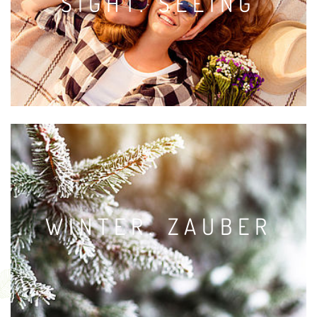
SIGHT.
SEEING
WINTER.
ZAUBER