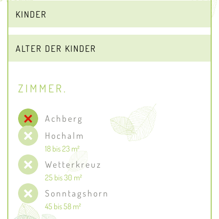
ZIMMER.
Achberg
Hochalm
18 bis 23 m²
Wetterkreuz
25 bis 30 m²
Sonntagshorn
45 bis 58 m²