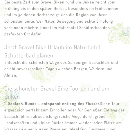
Die beste Zeit zum Gravel Biken rund um Unken reicht vom
Frühling bis in den späten Herbst. Besonders im Frühsommer
und im goldenen Herbst zeigt sich die Region von ihrer
schönsten Seite. Wer Natur, Bewegung und echte Erholung
verbinden möchte, findet im Naturhotel Schütterbad den
perfekten Ort dafür.
Jetzt Gravel Bike Urlaub im Naturhotel
Schütterbad planen
Entdeckt die schönsten Wege des Salzburger Saalachtals und
erlebt unvergessliche Tage zwischen Bergen, Wäldern und
Almen.
Die schönsten Gravel Bike Touren rund um
Unken
1. Saalach-Runde – entspannt entlang des Flusses
Diese Tour
eignet sich perfekt zum Einrollen oder für Genießer. Entlang der
Saalach führen abwechslungsreiche Wege durch grüne
Landschaften und kleine Dörfer. Immer wieder laden Plätze am
Wasser zu einer kurzen Pause ein.
Ideal für:
Einsteiger und