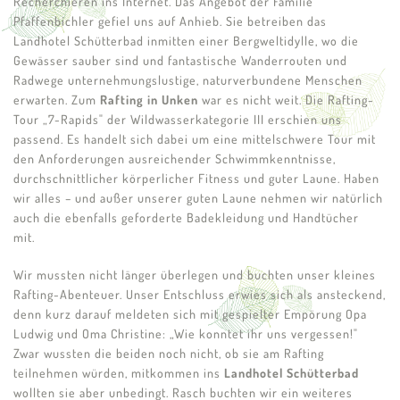
Recherchieren ins Internet. Das Angebot der Familie
Pfaffenbichler gefiel uns auf Anhieb. Sie betreiben das
Landhotel Schütterbad inmitten einer Bergweltidylle, wo die
Gewässer sauber sind und fantastische Wanderrouten und
Radwege unternehmungslustige, naturverbundene Menschen
erwarten. Zum
Rafting in Unken
war es nicht weit. Die Rafting-
Tour „7-Rapids" der Wildwasserkategorie III erschien uns
passend. Es handelt sich dabei um eine mittelschwere Tour mit
den Anforderungen ausreichender Schwimmkenntnisse,
durchschnittlicher körperlicher Fitness und guter Laune. Haben
wir alles – und außer unserer guten Laune nehmen wir natürlich
auch die ebenfalls geforderte Badekleidung und Handtücher
mit.
Wir mussten nicht länger überlegen und buchten unser kleines
Rafting-Abenteuer. Unser Entschluss erwies sich als ansteckend,
denn kurz darauf meldeten sich mit gespielter Empörung Opa
Ludwig und Oma Christine: „Wie konntet ihr uns vergessen!"
Zwar wussten die beiden noch nicht, ob sie am Rafting
teilnehmen würden, mitkommen ins
Landhotel Schütterbad
wollten sie aber unbedingt. Rasch buchten wir ein weiteres