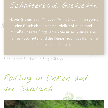
Schütterbad. Gschichtn
Haben Sie ein paar Minuten?
Wir würden Ihnen gerne
eine Geschichte erzählen. Vielleicht auch zwei.
Mithilfe unseres Blogs lernen Sie unser kleines, aber
feines Naturhotel und die Region auch aus der Ferne
kennen (und lieben).
Sie sind hier:
Startseite
Blog
Storys
Rafting in Unken auf
der Saalach