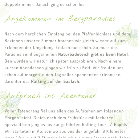
Doppelzimmer. Danach ging es schon los.
Angekommen im Bergparadies
Nach dem herzlichen Empfang bei den Pfaffenbichlers und dem
Beziehen unserer Zimmer brachen wir gleich wieder auf zum
Erkunden der Umgebung. Einfach nur schön. So muss das
Paradies sein! Sogar einen
Naturbadeteich gibt es beim Hotel
.
Den würden wir natürlich später ausprobieren. Nach einem
kurzen Abendessen gingen wir früh zu Bett. Wir freuten uns
schon auf morgen, einen Tag voller spannender Erlebnisse,
darunter das
Rafting auf der Saalach
.
Aufbruch ins Abenteuer
Voller Tatendrang fiel uns allen das Aufstehen am folgenden
Morgen leicht. Gleich nach dem Frühstück mit leckeren
Spezialitäten ging es los zur geführten Rafting-Tour „7-Rapids".
Wir starteten in Au, von wo aus uns der ungefähr 9 Kilometer
lange Weg in gut 3 Stunden inklusive einiger Stopps nach Unken