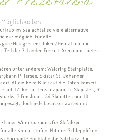
er Freizeitarena
-Möglichkeiten
urlaub im Saalachtal so viele alternative
e nur möglich. Für alle
s gute Neuigkeiten: Unken/Heutal und die
t Teil der 3-Länder-Freizeit-Arena und bieten
ören unter anderem: Waidring Steinplatte,
rgbahn Pillersee, Skistar St. Johanner
dorf. Allein beim Blick auf die Daten kommt
e auf. 171 km bestens präparierte Skipisten, 61
parks, 2 Funslopes, 34 Skihütten und 10
l angesagt, doch jede Location wartet mit
 kleines Winterparadies für Skifahrer,
für alle Könnerstufen. Mit drei Schleppliften
Das charmante Hochtal nahe Salzburg, Bad