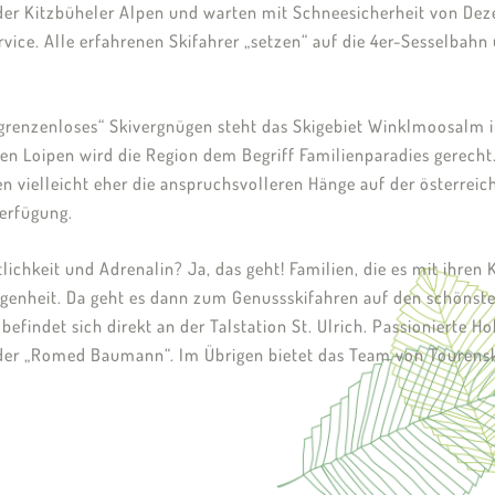
der Kitzbüheler Alpen und warten mit Schneesicherheit von Dez
rvice. Alle erfahrenen Skifahrer „setzen“ auf die 4er-Sesselba
grenzenloses“ Skivergnügen steht das Skigebiet Winklmoosalm 
n Loipen wird die Region dem Begriff Familienparadies gerecht
 vielleicht eher die anspruchsvolleren Hänge auf der österreic
Verfügung.
chkeit und Adrenalin? Ja, das geht! Familien, die es mit ihren 
egenheit. Da geht es dann zum Genussskifahren auf den schönsten
findet sich direkt an der Talstation St. Ulrich. Passionierte H
der „Romed Baumann“. Im Übrigen bietet das Team von Tourensk