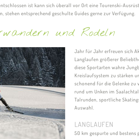
tschlossen ist kann sich überall vor Ort eine Tourenski-Ausrüstu
en, stehen entsprechend geschulte Guides gerne zur Verfügung.
erwandern und Rodeln
Jahr für Jahr erfreuen sich 
Langlaufen größerer Beliebthe
diese Sportarten wahre Jungb
Kreislaufsystem zu stärken un
schonend für die Gelenke zu v
rund um Unken im Saalachtal
Talrunden, sportliche Skatin
Auswahl.
LANGLAUFEN
50 km gespurte und bestens p