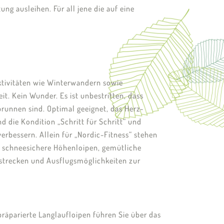
ng ausleihen. Für all jene die auf eine
Aktivitäten wie Winterwandern sowie
it. Kein Wunder. Es ist unbestritten, dass
runnen sind. Optimal geeignet, das Herz-
d die Kondition „Schritt für Schritt“ und
erbessern. Allein für „Nordic-Fitness“ stehen
 schneesichere Höhenloipen, gemütliche
gstrecken und Ausflugsmöglichkeiten zur
räparierte Langlaufloipen führen Sie über das