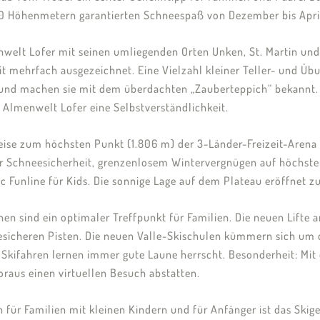
00 Höhenmetern garantierten Schneespaß von Dezember bis Apri
nwelt Lofer mit seinen umliegenden Orten Unken, St. Martin 
t mehrfach ausgezeichnet. Eine Vielzahl kleiner Teller- und Übun
s und machen sie mit dem überdachten „Zauberteppich“ bekannt. 
r Almenwelt Lofer eine Selbstverständlichkeit.
eise zum höchsten Punkt (1.806 m) der 3-Länder-Freizeit-Arena 
r Schneesicherheit, grenzenlosem Wintervergnügen auf höchstem 
c Funline für Kids. Die sonnige Lage auf dem Plateau eröffnet
en sind ein optimaler Treffpunkt für Familien. Die neuen Lifte
esicheren Pisten. Die neuen Valle-Skischulen kümmern sich um d
Skifahren lernen immer gute Laune herrscht. Besonderheit: Mit 
raus einen virtuellen Besuch abstatten.
 für Familien mit kleinen Kindern und für Anfänger ist das Skigeb