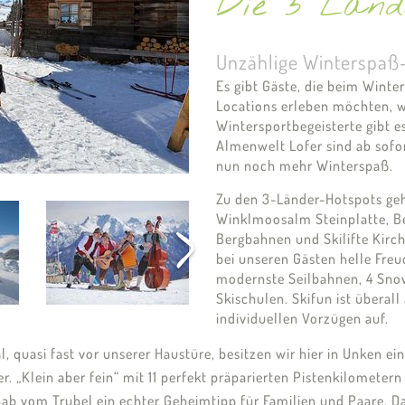
Die 3 Länd
Unzählige Winterspaß
Es gibt Gäste, die beim Winter
Locations erleben möchten, wi
Wintersportbegeisterte gibt e
Almenwelt Lofer sind ab sofor
nun noch mehr Winterspaß.
Zu den 3-Länder-Hotspots geh
Winklmoosalm Steinplatte, Be
Bergbahnen und Skilifte Kirch
bei unseren Gästen helle Freud
modernste Seilbahnen, 4 Snow
Skischulen. Skifun ist überal
individuellen Vorzügen auf.
 quasi fast vor unserer Haustüre, besitzen wir hier in Unken ein
„Klein aber fein“ mit 11 perfekt präparierten Pistenkilometern 
rnab vom Trubel ein echter Geheimtipp für Familien und Paare. 