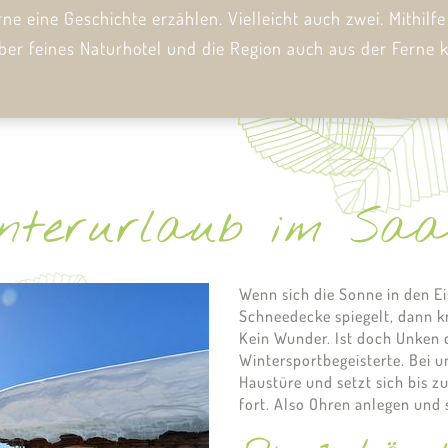
e eine Geschichte erzählen. Vielleicht auch zwei. Mithilf
aber feines Naturhotel und die Region auch aus der Ferne 
Winterurlaub im Sa
Wenn sich die Sonne in den Ei
Schneedecke spiegelt, dann kr
Kein Wunder. Ist doch Unken d
Wintersportbegeisterte. Bei 
Haustüre und setzt sich bis z
fort. Also Ohren anlegen und 