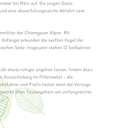
ember bis März auf. Die jungen Gäste
hn und eine abwechslungsreiche Abfahrt vom
inmitten der Chiemgauer Alpen. Mit
. Anfänger erkunden die sanften Hügel der
hischen Seite. Insgesamt stehen 13 Seilbahnen
Kids etwas ruhiger angehen lassen, finden dazu
 Aussichtsberg im Pillerseetal – die
obbyfahrer und Profis testen dann die Vorzüge
iworld allen Tourengehern ein umfangreiches