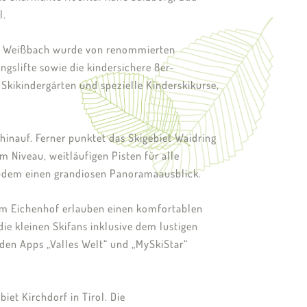
l.
und Weißbach wurde von renommierten
gslifte sowie die kindersichere 8er-
Skikindergärten und spezielle Kinderskikurse,
hinauf. Ferner punktet das Skigebiet Waidring
Niveau, weitläufigen Pisten für alle
 zudem einen grandiosen Panoramaausblick.
 am Eichenhof erlauben einen komfortablen
ie kleinen Skifans inklusive dem lustigen
den Apps „Valles Welt“ und „MySkiStar“
iet Kirchdorf in Tirol. Die