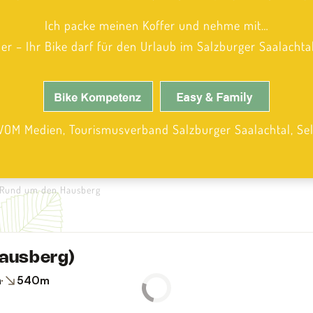
Ich packe meinen Koffer und nehme mit…
cher – Ihr Bike darf für den Urlaub im Salzburger Saalachta
WOM Medien, Tourismusverband Salzburger Saalachtal, Sel
Rund um den Hausberg