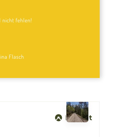
l nicht fehlen!
ina Flasch