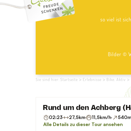
so viel ist si
Bilder © 
Sie sind hier:
Startseite
Erlebnisse
Bike. Aktiv