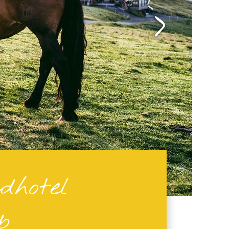
dhotel
b