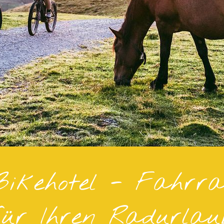
ikehotel - Fahrra
für Ihren Radurlau